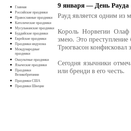
9 января — День Рауда
Главная
Российские праздники
Рауд является одним из 
Православные праздники
Католические праздники
Мусульманские праздники
Король Норвегии Олаф 
Буддийские праздники
змею. Это преступление
Еврейские праздники
Праздники индуизма
Трюгвасон конфисковал зе
Международные
праздники
Оккультные праздники
Сегодня язычники отмеч
Языческие праздники
или бренди в его честь.
Праздники
Великобритании
Праздники США
Праздники Швеции