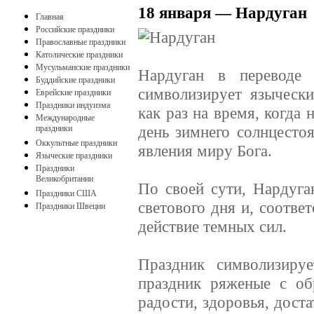
18 января — Нардуган
Главная
Российские праздники
Православные праздники
Католические праздники
Мусульманские праздники
Нардуган в переводе 
Буддийские праздники
символизирует язычески
Еврейские праздники
Праздники индуизма
как раз на время, когда 
Международные
день зимнего солнцесто
праздники
Оккультные праздники
явления миру Бога.
Языческие праздники
Праздники
Великобритании
По своей сути, Нардуга
Праздники США
светового дня и, соотве
Праздники Швеции
действие темных сил.
Праздник символизиру
праздник ряженые с о
радости, здоровья, дост