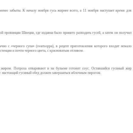
менее забыты. К началу ноября гусь жирнее всего, а 11 ноября наступает время для
ой провинции Швеции, где издавна было принято разводить гусей, а затем он получил
но с «черного супа» (svartsoppa), в рецепт приготовления которого входит немало
стенции и почти черного цвета, с красноватым отливом.
 жиром. Потроха отваривают и на бульоне готовят соус. Оставшийся гусиный жир
се: настоящий гусиный обед должен завершаться яблочным пирогом.