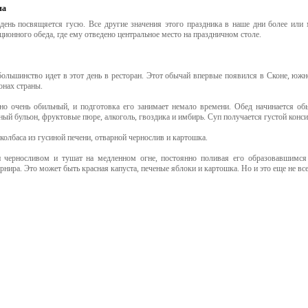
на
день посвящяется гусю. Все другие значения этого праздника в наше дни более или 
ционного обеда, где ему отведено центральное место на праздничном столе.
большинство идет в этот день в ресторан. Этот обычай впервые появился в Сконе, южн
онах страны.
о очень обильный, и подготовка его занимает немало времени. Обед начинается обыч
ный бульон, фруктовые пюре, алкоголь, гвоздика и имбирь. Суп получается густой конси
колбаса из гусиной печени, отварной чернослив и картошка.
черносливом и тушат на медленном огне, постоянно поливая его образовавшимся
рнира. Это может быть красная капуста, печеные яблоки и картошка. Но и это еще не в