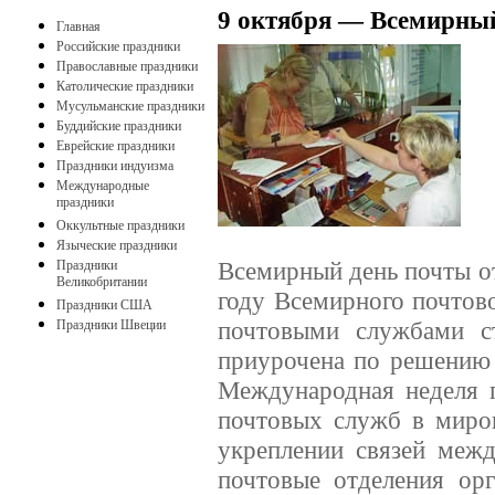
9 октября — Всемирны
Главная
Российские праздники
Православные праздники
Католические праздники
Мусульманские праздники
Буддийские праздники
Еврейские праздники
Праздники индуизма
Международные
праздники
Оккультные праздники
Языческие праздники
Всемирный день почты от
Праздники
Великобритании
году Всемирного почтов
Праздники США
почтовыми службами с
Праздники Швеции
приурочена по решению 
Международная неделя 
почтовых служб в миров
укреплении связей меж
почтовые отделения ор