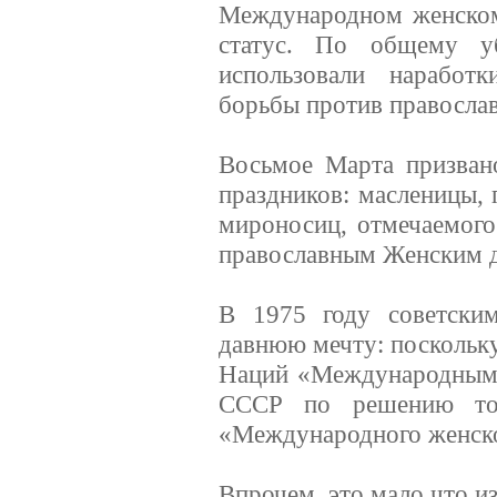
Международном женском
статус. По общему уб
использовали наработ
борьбы против православ
Восьмое Марта призван
праздников: масленицы,
мироносиц, отмечаемого
православным Женским 
В 1975 году советским
давнюю мечту: поскольк
Наций «Международным 
СССР по решению той
«Международного женско
Впрочем, это мало что 