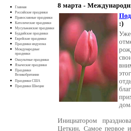
8 марта - Международн
Главная
Российские праздники
Под
Православные праздники
:)
Католические праздники
Мусульманские праздники
Уже
Буддийские праздники
Еврейские праздники
отм
Праздники индуизма
рож
Международные
праздники
сво
Оккультные праздники
вни
Языческие праздники
Праздники
это
Великобритании
от
Праздники США
Праздники Швеции
бла
при
дом
Инициатором празднов
Цеткин. Самое первое и