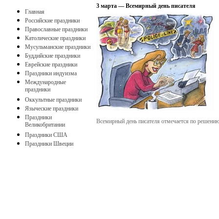
3 марта — Всемирный день писателя
Главная
Российские праздники
Православные праздники
Католические праздники
Мусульманские праздники
Буддийские праздники
Еврейские праздники
Праздники индуизма
Международные
праздники
Оккультные праздники
Языческие праздники
Праздники
Всемирный день писателя отмечается по решению
Великобритании
Праздники США
Праздники Швеции