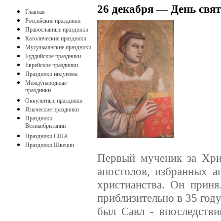
26 декабря — День свя
Главная
Российские праздники
Православные праздники
Католические праздники
Мусульманские праздники
Буддийские праздники
Еврейские праздники
Праздники индуизма
Международные
праздники
Оккультные праздники
Языческие праздники
Праздники
Великобритании
Праздники США
Праздники Швеции
Первый мученик за Хри
апостолов, избранных 
христианства. Он прин
приблизительно в 35 год
был Савл - впоследств